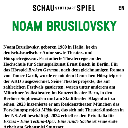
EN
NOAM BRUSILOVSKY
Noam Brusilovsky, geboren 1989 in Haifa, ist ein
deutsch‑israelischer Autor sowie Theater‑ und
Hörspielregisseur. Er studierte Theaterregie an der
Hochschule für Schauspielkunst Ernst Busch in Berlin. Für
das Hörspiel
Broken German
, nach dem gleichnamigen Roman
von Tomer Gardi, wurde er mit dem Deutschen Hörspielpreis
der ARD ausgezeichnet. Seine Theaterprojekte, die auf
zahlreichen Festivals gastierten, waren unter anderem am
Münchner Volkstheater, im Konzerttheater Bern, in den
Berliner Sophiensälen und am Stadttheater Klagenfurt zu
sehen. 2023 inszenierte er am Residenztheater München das
Forschungsprojekt
Mitläufer
, das sich mit Theaterkünstlern in
der NS‑Zeit beschäftigt. 2024 erhielt er den Prix Italia für
Exzess – Eine Techno‑Oper
.
Eine runde Sache
ist seine erste
Arbeit am Schauspiel Stuttgart.