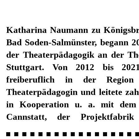
Katharina Naumann zu Königsbr
Landesbühne Esslingen und 
Bad Soden-Salmünster, begann 2
Schulen. Anschließend war sie zwe
der Theaterpädagogik an der T
Festanstellung als Theaterpäd
Stuttgart. Von 2012 bis 2021
Kinderonkologischen Statio
freiberuflich in der Region
Stuttgart tätig. Seit der Spielzei
Theaterpädagogin und leitete zah
sie zum festen Vermittlungsteam
in Kooperation u. a. mit dem 
Cannstatt, der Projektfabr