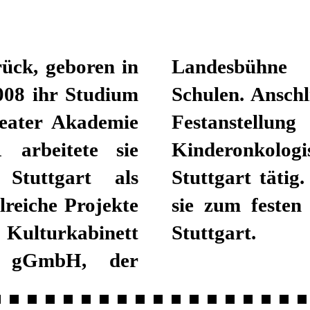
ück, geboren in
verschiedenen
008 ihr Studium
i Jahre in einer
heater Akademie
agogin auf der
 arbeitete sie
n am Klinikum
 Stuttgart als
t 2021/22 gehört
lreiche Projekte
 des Schauspiel
Kulturkabinett
Stuttgart.
ik gGmbH, der