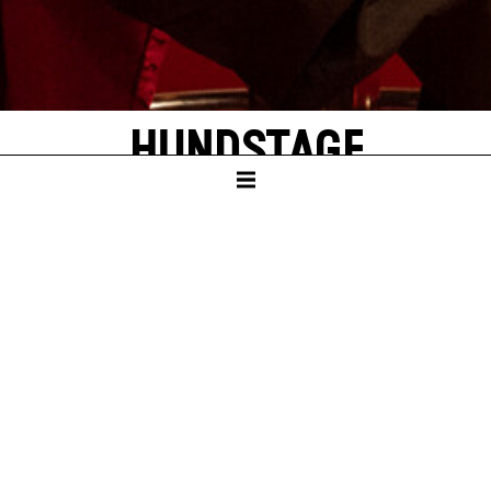
HUNDSTAGE
Stückentwicklung des inklusiven
Schauspielclubs
KAMMERTHEATER
„Soll ich? Soll ich nicht? – Geh ich hinein? Oder lieber nicht?“
Für die Zwei am Eingang ist die Antwort klar: Tu es! Lass