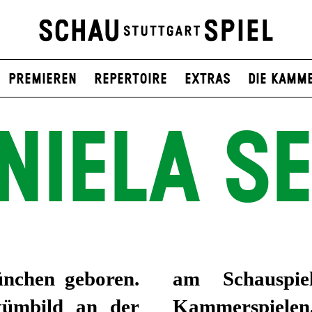
Premieren
Repertoire
Extras
Die Kamm
NIELA SE
nchen geboren.
ich, den Münchner
tümbild an der
 und am Theater