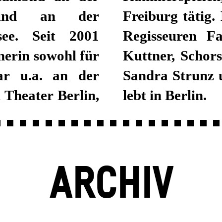
 und an der
narbeit mit den
see. Seit 2001
 Kühnel/Jürgen
nerin sowohl für
r Kastenmüller,
ar u.a. an der
r. Daniela Selig
Theater Berlin,
lebt in Berlin.
ARCHIV