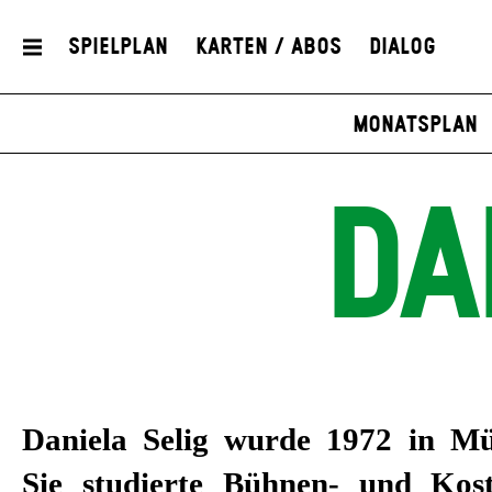
Spielplan
Karten / Abos
Dialog
Monatsplan
DA
Daniela Selig
wurde 1972 in Mü
am Schauspielhaus Zür
Sie studierte Bühnen- und Kos
Kammerspielen, Theater Basel,