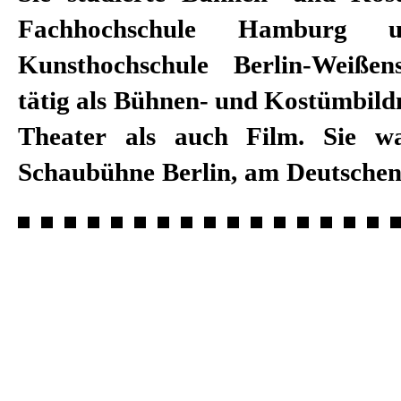
Fachhochschule Hamburg
Freiburg tätig. Häufige Zusamme
Kunsthochschule Berlin-Weißen
Regisseuren Falk Richter, Tom
tätig als Bühnen- und Kostümbild
Kuttner, Schorsch Kamerun, Pete
Theater als auch Film. Sie w
Sandra Strunz und Daniela Löffne
Schaubühne Berlin, am Deutschen 