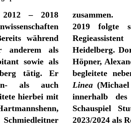
n 2012 – 2018
zusammen.
wissenschaften
2019 folgte s
Bereits während
Regieassiste
r anderem als
Heidelberg. Dor
itant sowie als
Höpner, Alexan
erg tätig. Er
begleitete neb
rn- als auch
Linea
(Michael 
tete hierbei mit
innerhalb de
Hartmannshenn,
Schauspiel Stu
hmiedleitner
2023/2024 als Re