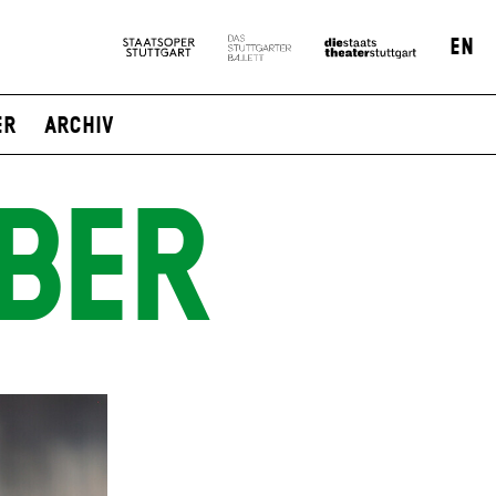
EN
er
Archiv
BER