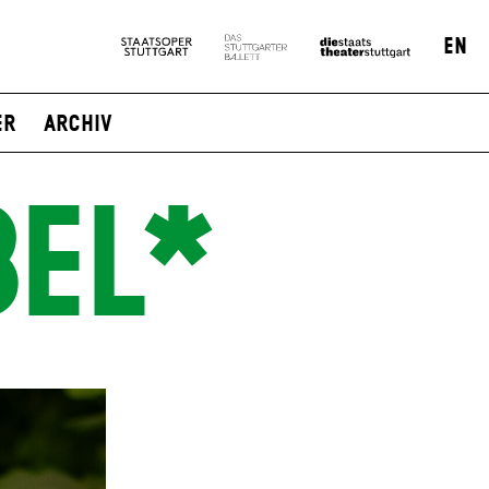
EN
er
Archiv
BEL*