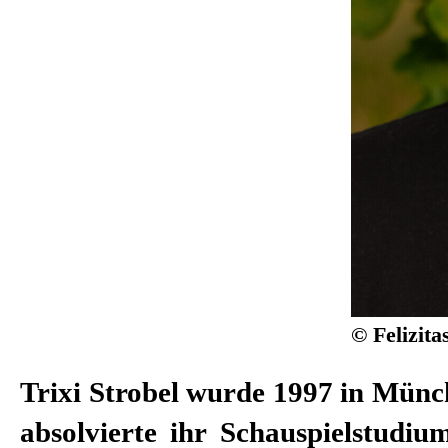
© Felizit
Trixi Strobel wurde 1997 in Münc
Spielzeit 23/24 ist sie freischaf
absolvierte ihr Schauspielstudiu