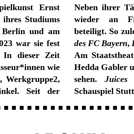
ielkunst Ernst
Neben ihrer Tä
 ihres Studiums
wieder an Fi
e Berlin und am
beteiligt. So zul
23 war sie fest
des FC Bayern
,
 In dieser Zeit
Am Staatstheat
isseur*innen wie
Hedda Gabler u
g, Werkgruppe2,
sehen.
Juices
i
nkel. Seit der
Schauspiel Stutt