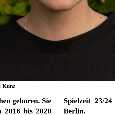
as Kunz
hen geboren. Sie
fend und lebt in
m 2016 bis 2020
Berlin.