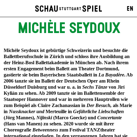
EN
MICHÈLE SEYDOUX
Michèle Seydoux ist gebürtige Schweizerin und besuchte die
Ballettberufsschule in Zürich und schloss ihre Ausbildung an
der Heinz-Bosl Ballettakademie in München ab. Nach ihrem
ersten Engagement beim Ballett am Theater Dortmund,
gastierte sie beim Bayerischen Staatsballett in
La Bayadère
. Ab
2006 tanzte sie im Ballett der Deutschen Oper am Rhein
Düsseldorf Duisburg und war u. a. in
Sechs Tänze
von Jirí
Kylián zu sehen. Ab 2009 tanzte sie im Ballettensemble der
Staatsoper Hannover und war in mehreren Hauptrollen wie
zum Beispiel als Claire Zachanassian in
Der Besuch,
als Marie
in
Nussknacker und
Merteuille in
Gefährliche Liebschaften
(Jörg Mannes),
Nijinski
(Marco Goecke) und
Concertante
(Hans van Manen) zu sehen. 2020 wurde sie mit ihrer
Choreografie
Betweenness
zum Festival TANZtheater
international eingeladen. In den vergangenen Jahren hat sie