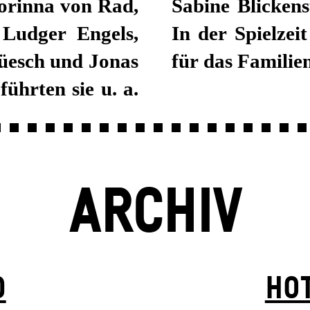
orinna von Rad,
eitet in Berlin.
 Ludger Engels,
 sie die Kostüme
üesch und Jonas
für das Familie
ührten sie u. a.
ARCHIV
D
HOT