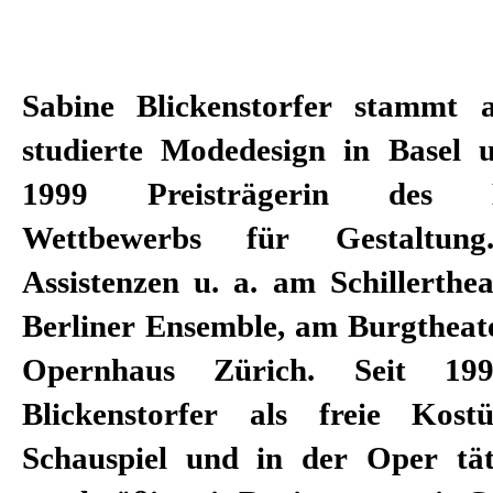
Sabine Blickenstorfer stammt 
an die Deutsche Oper und die Sta
studierte Modedesign in Basel
das Nationaltheater Mannheim, 
1999 Preisträgerin des Ei
Budapest und Prag, die Oper K
Wettbewerbs für Gestaltun
an die Schauspielhäuser Züric
Assistenzen u. a. am Schillerthe
Main, Stuttgart, Düsseldorf, 
Berliner Ensemble, am Burgthea
München, Leipzig sowie Staatsthe
Opernhaus Zürich. Seit 19
die Theater Basel und St. Ga
Blickenstorfer als freie Kost
Luzerner Theater. Mit Corinna vo
Schauspiel und in der Oper täti
sie eine langjährige intensive 