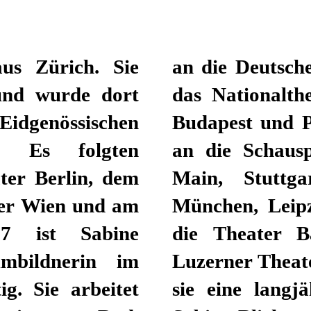
aus Zürich. Sie
atsoper Berlin,
 und wurde dort
die Staatsopern
dgenössischen
openhagen sowie
g. Es folgten
h, Frankfurt am
ater Berlin, dem
Residenztheater
ter Wien und am
ater Stuttgart,
97 ist Sabine
llen sowie das
ümbildnerin im
n Rad verbindet
g. Sie arbeitet
Zusammenarbeit.