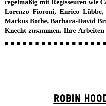
regelmäßig mit Regisseuren wie C
Sabine Blickenstorfer lebt und arb
Lorenzo Fioroni, Enrico Lübbe,
In der Spielzeit 2021/22 entwarf
Markus Bothe, Barbara-David Br
Knecht zusammen. Ihre Arbeiten f
ROBIN HOO