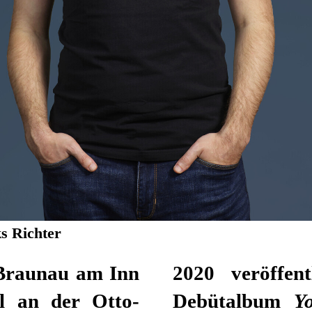
s Richter
 Braunau am Inn
iles&Miles sein
el an der Otto-
Debütalbum
Y