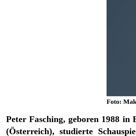
Foto: Mak
Peter Fasching, geboren 1988 in
2020 veröffentlichte er als M
(Österreich), studierte Schauspi