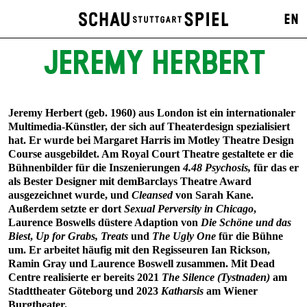
EN
JEREMY HERBERT
Jeremy Herbert (geb. 1960) aus London ist ein internationaler
Multimedia-Künstler, der sich auf Theaterdesign spezialisiert
hat. Er wurde bei Margaret Harris im Motley Theatre Design
Course ausgebildet. Am Royal Court Theatre gestaltete er die
Bühnenbilder für die Inszenierungen
4.48
Psychosis,
für das er
als Bester Designer mit demBarclays Theatre Award
ausgezeichnet wurde, und
Cleansed
von Sarah Kane.
Außerdem setzte er dort
Sexual Perversity
in Chicago
,
Laurence Boswells düstere Adaption von
Die Schöne und das
Biest
,
Up for Grabs, Treats
und
The Ugly One
für die Bühne
um. Er arbeitet häufig mit den Regisseuren Ian Rickson,
Ramin Gray und Laurence Boswell zusammen. Mit Dead
Centre realisierte er bereits 2021
The Silence (Tystnaden)
am
Stadttheater Göteborg und 2023
Katharsis
am Wiener
Burgtheater.