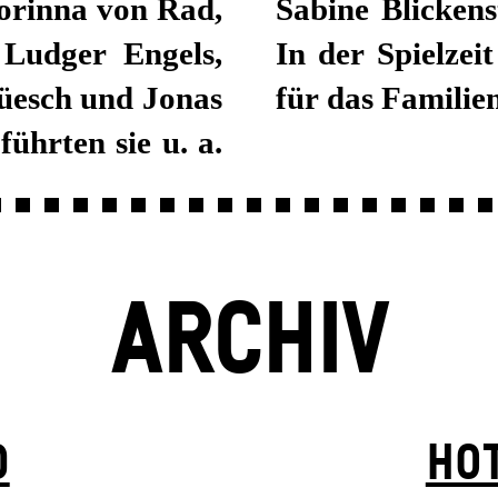
orinna von Rad,
eitet in Berlin.
 Ludger Engels,
 sie die Kostüme
üesch und Jonas
für das Familie
ührten sie u. a.
ARCHIV
D
HOT