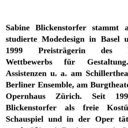
Sabine Blickenstorfer stammt 
an die Deutsche Oper und die Sta
studierte Modedesign in Basel
das Nationaltheater Mannheim, 
1999 Preisträgerin des Ei
Budapest und Prag, die Oper K
Wettbewerbs für Gestaltun
an die Schauspielhäuser Züric
Assistenzen u. a. am Schillerthe
Main, Stuttgart, Düsseldorf, 
Berliner Ensemble, am Burgthea
München, Leipzig sowie Staatsthe
Opernhaus Zürich. Seit 19
die Theater Basel und St. Ga
Blickenstorfer als freie Kost
Luzerner Theater. Mit Corinna vo
Schauspiel und in der Oper täti
sie eine langjährige intensive 