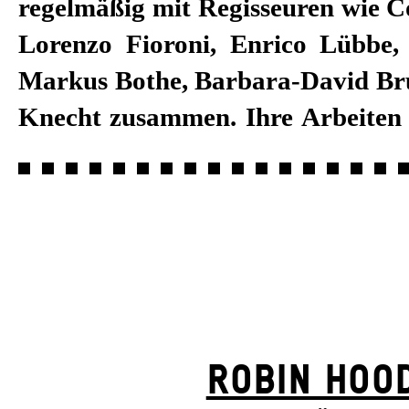
regelmäßig mit Regisseuren wie C
Sabine Blickenstorfer lebt und arb
Lorenzo Fioroni, Enrico Lübbe,
In der Spielzeit 2021/22 entwarf
Markus Bothe, Barbara-David Br
Knecht zusammen. Ihre Arbeiten f
ROBIN HOO