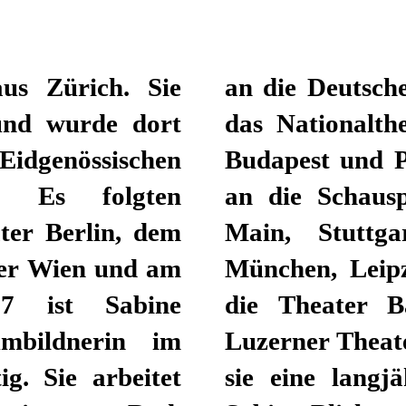
aus Zürich. Sie
atsoper Berlin,
 und wurde dort
die Staatsopern
dgenössischen
openhagen sowie
g. Es folgten
h, Frankfurt am
ater Berlin, dem
Residenztheater
ter Wien und am
ater Stuttgart,
97 ist Sabine
llen sowie das
ümbildnerin im
n Rad verbindet
g. Sie arbeitet
Zusammenarbeit.