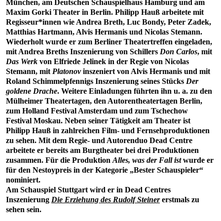
München, am Deutschen Schauspielhaus Hamburg und am
Maxim Gorki Theater in Berlin. Philipp Hauß arbeitete mit
Regisseur*innen wie Andrea Breth, Luc Bondy, Peter Zadek,
Matthias Hartmann, Alvis Hermanis und Nicolas Stemann.
Wiederholt wurde er zum Berliner Theatertreffen eingeladen,
mit Andrea Breths Inszenierung von Schillers
Don Carlos
, mit
Das Werk
von Elfriede Jelinek in der Regie von Nicolas
Stemann, mit
Platonov
inszeniert von Alvis Hermanis und mit
Roland Schimmelpfennigs Inszenierung seines Stücks
Der
goldene Drache
. Weitere Einladungen führten ihn u. a. zu den
Mülheimer Theatertagen, den Autorentheatertagen Berlin,
zum Holland Festival Amsterdam und zum Tschechow
Festival Moskau. Neben seiner Tätigkeit am Theater ist
Philipp Hauß in zahlreichen Film- und Fernsehproduktionen
zu sehen. Mit dem Regie- und Autorenduo Dead Centre
arbeitete er bereits am Burgtheater bei drei Produktionen
zusammen. Für die Produktion
Alles, was der Fall ist
wurde er
für den Nestoypreis in der Kategorie „Bester Schauspieler“
nominiert.
Am Schauspiel Stuttgart wird er in Dead Centres
Inszenierung
Die Erziehung des Rudolf Steiner
erstmals zu
sehen sein.