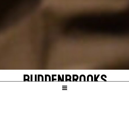
BUDDENBROOKS
von Thomas Mann
In einer Neufassung von John von Düffel
SCHAUSPIELHAUS