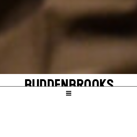
BUDDENBROOKS
von Thomas Mann
In einer Neufassung von John von Düffel
SCHAUSPIELHAUS