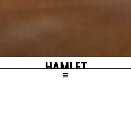
HAMLET
von William Shakespeare
Deutsch von Jürgen Gosch und Angela
Schanelec
SCHAUSPIELHAUS