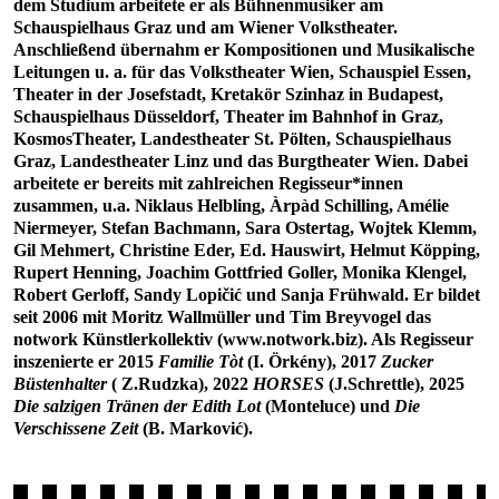
dem Studium arbeitete er als Bühnenmusiker am
Schauspielhaus Graz und am Wiener Volkstheater.
Anschließend übernahm er Kompositionen und Musikalische
Leitungen u. a. für das Volkstheater Wien, Schauspiel Essen,
Theater in der Josefstadt, Kretakör Szinhaz in Budapest,
Schauspielhaus Düsseldorf, Theater im Bahnhof in Graz,
KosmosTheater, Landestheater St. Pölten, Schauspielhaus
Graz, Landestheater Linz und das Burgtheater Wien. Dabei
arbeitete er bereits mit zahlreichen Regisseur*innen
zusammen, u.a. Niklaus Helbling, Àrpàd Schilling, Amélie
Niermeyer, Stefan Bachmann, Sara Ostertag, Wojtek Klemm,
Gil Mehmert, Christine Eder, Ed. Hauswirt, Helmut Köpping,
Rupert Henning, Joachim Gottfried Goller, Monika Klengel,
Robert Gerloff, Sandy Lopičić und Sanja Frühwald. Er bildet
seit 2006 mit Moritz Wallmüller und Tim Breyvogel das
notwork Künstlerkollektiv (www.notwork.biz). Als Regisseur
inszenierte er 2015
Familie Tòt
(I. Örkény), 2017
Zucker
Büstenhalter
( Z.Rudzka), 2022
HORSES
(J.Schrettle), 2025
Die salzigen Tränen der Edith Lot
(Monteluce) und
Die
Verschissene Zeit
(B. Marković).