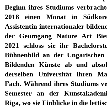
Beginn ihres Studiums verbracht
Masterabschluss in Kunstpädag
2018 einen Monat in Südkore
sie an der Studentenausstell
Assistentin internationaler bilden
Quadriennale teil. Seit ihrem Ab
der Geumgang Nature Art Bienn
sie als Bühnen- und Kostümbild
2021 schloss sie ihr Bachelor
Repertoiretheatern als auch in d
Bühnenbild an der Ungarischen 
Theaterszene. Darüber hinau
Bildenden Künste ab und absol
Erfahrung in der Produktion von 
derselben Universität ihren M
Kurzfilmen als Produktionsdes
Fach. Während ihres Studiums ver
Szenenbild. Als Designerin hat sie
Semester an der Kunstakademi
wie Attila Béres, Viktor Bodó, B
Riga, wo sie Einblicke in die letti