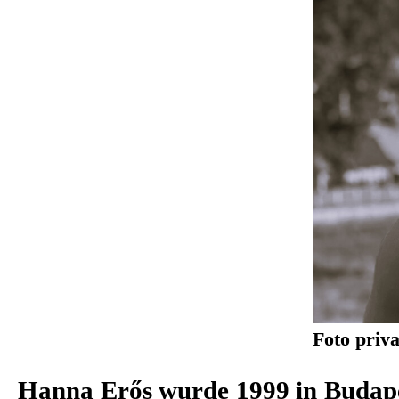
Foto priva
Hanna Erős wurde 1999 in Budape
Bühnenbildpraxis gewann. 2025 e