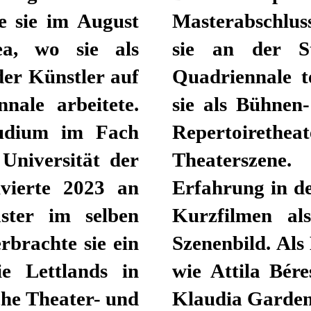
e sie im August
ogik. 2023 nahm
a, wo sie als
ung der Prager
der Künstler auf
schluss arbeitet
ale arbeitete.
nerin sowohl an
studium im Fach
er alternativen
Universität der
s sammelte sie
vierte 2023 an
Spielfilmen und
aster im selben
ignerin und im
brachte sie ein
 mit Regisseuren
e Lettlands in
álint Antal und
sche Theater- und
Klaudia Garden