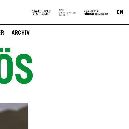
EN
er
Archiv
ÖS