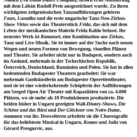
mit dem Lábán Rudolf-Preis ausgezeichnet wurde. Zu ihren
wichtigsten zeitgenössischen Tanzaufführungen gehören
Faun
,
Lunatika
und die erste ungarische Tanz-Neu-Zirkus-
Show
Virtus
sowie das Theaterstück
Frida
, das sich mit dem
Leben der mexikanischen Malerin Frida Kahlo befasst. Ihr
neuestes Werk ist
Ramazuri
, eine Kombination aus Zirkus,
Tanz und Live-Musik. Sie ist immer auf der Suche nach neuen
Wegen und neuen Formen von Bewegung, visuellen Plänen
und Theater. Sie arbeitet nicht nur in Budapest, sondern auch
im Ausland, mehrmals in der Tschechischen Republik,
Österreich, Deutschland, Rumänien und Polen. Sie hat in allen
bedeutenden Budapester Theatern gearbeitet: Sie war
mehrmals Gastkünstlerin am Budapester Operettentheater,
und sie ist eine wiederkehrende Schöpferin der Aufführungen
am Szeged Open Air Theater mit Kapazitäten von ca. 4.000
Plätzen, wo sie mehr als 10 Produktionen produzierte. Die
beiden bisher in Ungarn gezeigten Walt-Disney-Shows,
Die
Schöne und das Biest
und
Der Glöckner von Notre-Dame
,
stammen von ihr. Desweiteren arbeitete sie die Choreografie
für das beliebteste Musical in Ungarn,
Romeo und Julia
von
Gérard Presgurvic, aus.