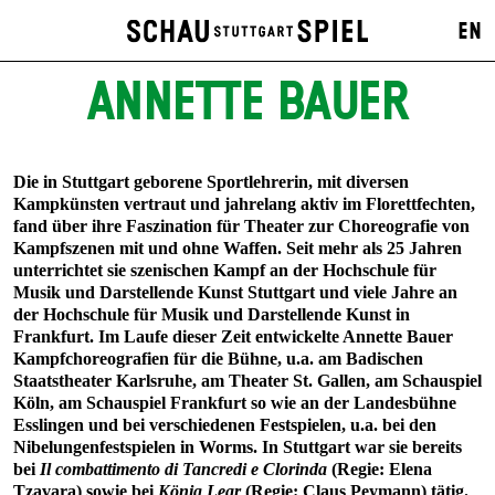
EN
ANNETTE BAUER
Die in Stuttgart geborene Sportlehrerin, mit diversen
Kampkünsten vertraut und jahrelang aktiv im Florettfechten,
fand über ihre Faszination für Theater zur Choreografie von
Kampfszenen mit und ohne Waffen. Seit mehr als 25 Jahren
unterrichtet sie szenischen Kampf an der Hochschule für
Musik und Darstellende Kunst Stuttgart und viele Jahre an
der Hochschule für Musik und Darstellende Kunst in
Frankfurt. Im Laufe dieser Zeit entwickelte Annette Bauer
Kampfchoreografien für die Bühne, u.a. am Badischen
Staatstheater Karlsruhe, am Theater St. Gallen, am Schauspiel
Köln, am Schauspiel Frankfurt so wie an der Landesbühne
Esslingen und bei verschiedenen Festspielen, u.a. bei den
Nibelungenfestspielen in Worms. In Stuttgart war sie bereits
bei
Il combattimento di Tancredi e Clorinda
(Regie: Elena
Tzavara) sowie bei
König Lear
(Regie: Claus Peymann) tätig.