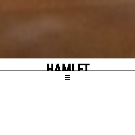
HAMLET
von William Shakespeare
Deutsch von Jürgen Gosch und Angela
Schanelec
SCHAUSPIELHAUS