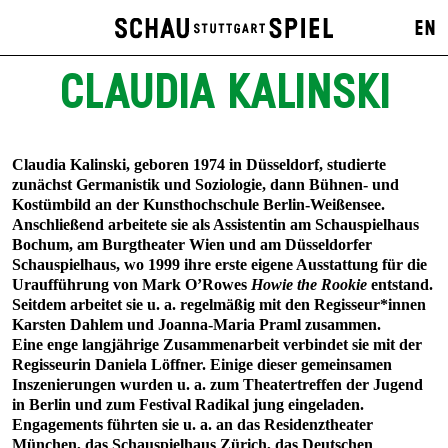
EN
CLAUDIA KALINSKI
Claudia Kalinski, geboren 1974 in Düsseldorf, studierte
zunächst Germanistik und Soziologie, dann Bühnen- und
Kostümbild an der Kunsthochschule Berlin-Weißensee.
Anschließend arbeitete sie als Assistentin am Schauspielhaus
Bochum, am Burgtheater Wien und am Düsseldorfer
Schauspielhaus, wo 1999 ihre erste eigene Ausstattung für die
Uraufführung von Mark O’Rowes
Howie the Rookie
entstand.
Seitdem arbeitet sie u. a. regelmäßig mit den Regisseur*innen
Karsten Dahlem und Joanna-Maria Praml zusammen.
Eine enge langjährige Zusammenarbeit verbindet sie mit der
Regisseurin Daniela Löffner. Einige dieser gemeinsamen
Inszenierungen wurden u. a. zum Theatertreffen der Jugend
in Berlin und zum Festival Radikal jung eingeladen.
Engagements führten sie u. a. an das Residenztheater
München, das Schauspielhaus Zürich, das Deutschen