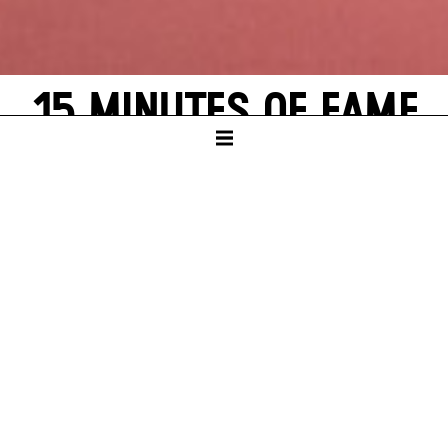
15 MINUTES OF FAME
von Emma Scharff, Armin Behrem und
Ensemble
nach Motiven aus
Peer Gynt
von Henrik Ibsen
NORD
Dauer – ca. 1:00 Std., keine Pause
Eine Kooperation mit der Akademie für Darstellende Kunst
Baden-Württemberg
PREMIERE