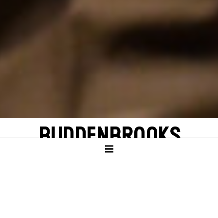
BUDDENBROOKS
von Thomas Mann
In einer Neufassung von John von Düffel
SCHAUSPIELHAUS