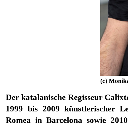
(c) Monik
Der katalanische Regisseur Calixt
Mannheim und das Bergen Festiv
1999 bis 2009 künstlerischer Le
2009 erhielt Calixto Bieito v
Romea in Barcelona sowie 2010
Kulturstiftung Pro Europa de