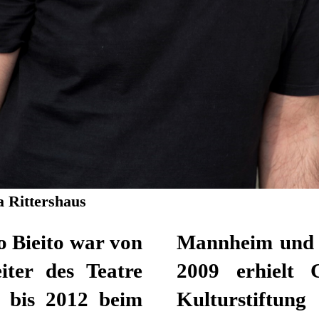
a Rittershaus
o Bieito war von
al in Norwegen.
iter des Teatre
on der Baseler
 bis 2012 beim
n Europäischen