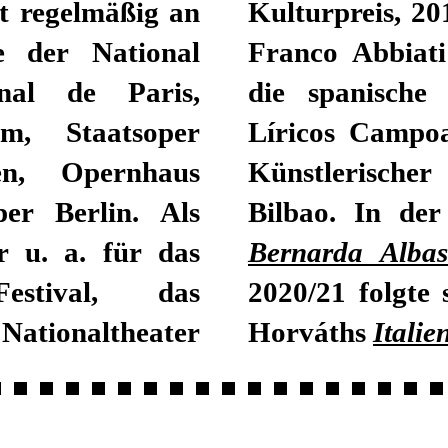
t regelmäßig an
em italienischen
e der National
net. 2014 folgte
nal de Paris,
ch die Premios
m, Staatsoper
eit 2017 ist er
en, Opernhaus
tro Arriaga in
er Berlin. Als
Bilbao. In der
er u. a. für das
Bernarda Alba
estival, das
2020/21 folgte
Nationaltheater
Horváths
Italie