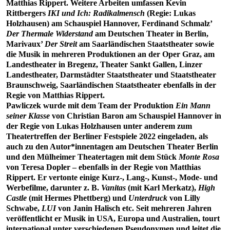
Matthias Rippert. Weitere Arbeiten umfassen Kevin
Rittbergers
IKI und Ich: Radikalmensch
(Regie: Lukas
Holzhausen) am Schauspiel Hannover, Ferdinand Schmalz’
Der Thermale Widerstand
am Deutschen Theater in Berlin,
Marivaux’
Der Streit
am Saarländischen Staatstheater sowie
die Musik in mehreren Produktionen an der Oper Graz, am
Landestheater in Bregenz, Theater Sankt Gallen, Linzer
Landestheater, Darmstädter Staatstheater und Staatstheater
Braunschweig, Saarländischen Staatstheater ebenfalls in der
Regie von Matthias Rippert.
Pawliczek wurde mit dem Team der Produktion
Ein Mann
seiner Klasse
von Christian Baron am Schauspiel Hannover in
der Regie von Lukas Holzhausen unter anderem zum
Theatertreffen der Berliner Festspiele 2022 eingeladen, als
auch zu den Autor*innentagen am Deutschen Theater Berlin
und den Mülheimer Theatertagen mit dem Stück
Monte Rosa
von Teresa Dopler – ebenfalls in der Regie von Matthias
Rippert. Er vertonte einige Kurz-, Lang-, Kunst-, Mode- und
Werbefilme, darunter z. B.
Vanitas
(mit Karl Merkatz),
High
Castle
(mit Hermes Phettberg) und
Unterdruck
von Lilly
Schwabe,
LUI
von Janin Halisch etc. Seit mehreren Jahren
veröffentlicht er Musik in USA, Europa und Australien, tourt
international unter verschiedenen Pseudonymen und leitet die