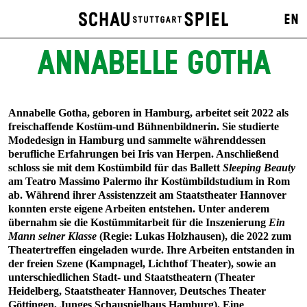
EN
ANNABELLE GOTHA
Annabelle Gotha, geboren in Hamburg, arbeitet seit 2022 als
freischaffende Kostüm-und Bühnenbildnerin. Sie studierte
Modedesign in Hamburg und sammelte währenddessen
berufliche Erfahrungen bei Iris van Herpen. Anschließend
schloss sie mit dem Kostümbild für das Ballett
Sleeping Beauty
am Teatro Massimo Palermo ihr Kostümbildstudium in Rom
ab. Während ihrer Assistenzzeit am Staatstheater Hannover
konnten erste eigene Arbeiten entstehen. Unter anderem
übernahm sie die Kostümmitarbeit für die Inszenierung
Ein
Mann seiner Klasse
(Regie: Lukas Holzhausen), die 2022 zum
Theatertreffen eingeladen wurde. Ihre Arbeiten entstanden in
der freien Szene (Kampnagel, Lichthof Theater), sowie an
unterschiedlichen Stadt- und Staatstheatern (Theater
Heidelberg, Staatstheater Hannover, Deutsches Theater
Göttingen, Junges Schauspielhaus Hamburg). Eine