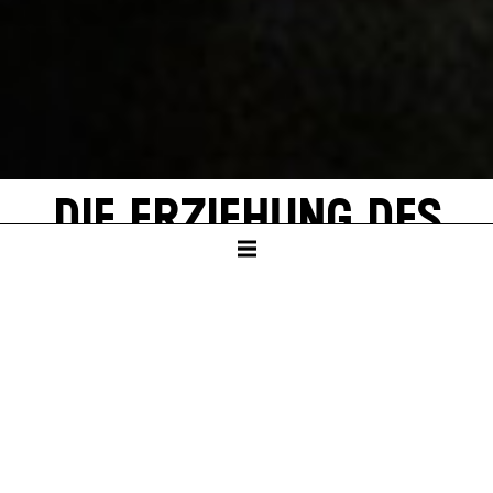
DIE ERZIEHUNG DES
RUDOLF STEINER
von Dead Centre
SCHAUSPIELHAUS
Ab Klasse 9