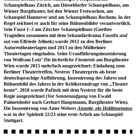
Schauspielhaus Zürich, am Düsseldorfer Schauspielhaus, am
Wiener Burgtheater, bei den Wiener Festwochen, am
Schauspiel Hannover und am Schauspielhaus Bochum. In der
Regel zeichnet er auch für seine Bühnenbilder verantwortlich.
Sein
Faust 1–3
am Zürcher Schauspielhaus (Goethes
Tragödien zusammen mit dem Sekundärdrama
FaustIn and
out
von Elfriede Jelinek) wurde 2012 zu den Berliner
Autorentheatertagen und 2013 zu den Mülheimer
Theatertagen eingeladen. Seine Uraufführungsinszenierung
von Wolfram Lotz’
Die lächerliche Finsternis
am Burgtheater
Wien wurde 2015 mehrfach ausgezeichnet: Einladung zum
Berliner Theatertreffen, Nestroy Theaterpreis als beste
deutschsprachige Aufführung, Inszenierung des Jahres und
Bühnenbild des Jahres in der Kritikerumfrage von „Theater
heute“. 2018 wurde Pařízek mit dem Nestroy für die beste
Regie ausgezeichnet (
Vor Sonnenaufgang
von Ewald
Palmetshofer nach Gerhart Hauptmann, Burgtheater Wien).
Die Inszenierung von Anne Webers
Annette, ein Heldinnenepos
war in der Spielzeit 22/23 seine erste Arbeit am Schauspiel
Stuttgart.