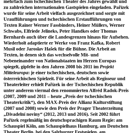
mehrfach zum tschechischen Theater des Jahres gewählt und
zu zahlreichen internationalen Gastspielen eingeladen. Pařízek
wurde für seine Arbeit vielfach ausgezeichnet und sorgte mit
Uraufführungen und tschechischen Erstaufführungen von
Texten Rainer Werner Fassbinders, Heiner Müllers, Werner
Schwabs, Elfriede Jelineks, Peter Handkes oder Thomas
Bernhards auch über die Landesgrenzen hinaus für Aufsehen.
Wiederholt adaptierte er Werke von Franz Kafka, Robert
Musil oder Jaroslav Hašek für die Bühne. Die Arbeit an
Texten, in denen sich das wechselvolle Mit- und
Nebeneinander von Nationalstaaten im Herzen Europas
spiegelt, gipfelte in den Jahren 2008 bis 2011 im
Projekt
Mitteleuropa
: je einer tschechischen, deutschen sowie
österreichischen Spielzeit. Für seine Arbeit als Regisseur und
Theaterleiter erhielt Pařízek in der Tschechischen Republik
unter anderem viermal den renommierten Alfréd Radok-Preis
(2007, 2009 und 2011 – heute „Preis der tschechischen
Theaterkritik“), den MAX-Preis der Allianz Kulturstiftung
(2007 und 2008) sowie den Preis der Prager Theaterzeitung
„Divadelní noviny“ (2012, 2013 und 2016). Seit 2002 führt
Pařízek regelmäßig im deutschsprachigen Raum Regie: am
Schauspiel Köln, am Schauspielhaus Hamburg, am Deutschen
Theater Berlin, bei den Salzburger Festspielen, am