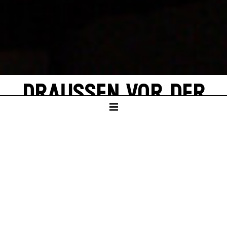
DRAUSSEN VOR DER T
ÜR
von Wolfgang Borchert
SCHAUSPIELHAUS
Ab Klasse 9
Dauer – ca. 1:40 Std., keine Pause