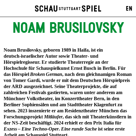
EN
NOAM BRUSILOVSKY
Noam Brusilovsky, geboren 1989 in Haifa, ist ein
deutsch‑israelischer Autor sowie Theater‑ und
Hörspielregisseur. Er studierte Theaterregie an der
Hochschule für Schauspielkunst Ernst Busch in Berlin. Für
das Hörspiel
Broken German
, nach dem gleichnamigen Roman
von Tomer Gardi, wurde er mit dem Deutschen Hörspielpreis
der ARD ausgezeichnet. Seine Theaterprojekte, die auf
zahlreichen Festivals gastierten, waren unter anderem am
Münchner Volkstheater, im Konzerttheater Bern, in den
Berliner Sophiensälen und am Stadttheater Klagenfurt zu
sehen. 2023 inszenierte er am Residenztheater München das
Forschungsprojekt
Mitläufer
, das sich mit Theaterkünstlern in
der NS‑Zeit beschäftigt. 2024 erhielt er den Prix Italia für
Exzess – Eine Techno‑Oper
.
Eine runde Sache
ist seine erste
Arbeit am Schauspiel Stuttgart.