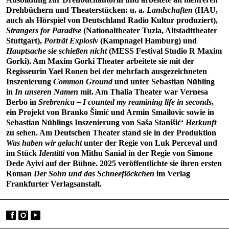
Drehbüchern und Theaterstücken: u. a.
Landschaften
(HAU,
auch als Hörspiel von Deutschland Radio Kultur produziert),
Strangers for Paradise
(Nationaltheater Tuzla, Altstadttheater
Stuttgart),
Porträt Explosiv
(Kampnagel Hamburg) und
Hauptsache sie schießen nicht
(MESS Festival Studio R Maxim
Gorki). Am Maxim Gorki Theater arbeitete sie mit der
Regisseurin Yael Ronen bei der mehrfach ausgezeichneten
Inszenierung
Common Ground
und unter Sebastian Nübling
in
In unseren Namen
mit. Am Thalia Theater war Vernesa
Berbo in
Srebrenica – I counted my reamining life in seconds
,
ein Projekt von Branko Šimić und Armin Smailovic sowie in
Sebastian Nüblings Inszenierung von Saša Stanišić‘
Herkunft
zu sehen. Am Deutschen Theater stand sie in der Produktion
Was haben wir gelacht
unter der Regie von Luk Perceval und
im Stück
Identitti
von Mithu Sanial in der Regie von Simone
Dede Ayivi auf der Bühne. 2025 veröffentlichte sie ihren ersten
Roman
Der Sohn und das Schneeflöckchen
im Verlag
Frankfurter Verlagsanstalt.