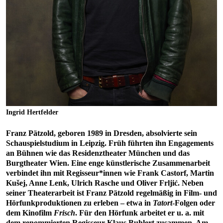
Ingrid Hertfelder
Franz Pätzold, geboren 1989 in Dresden, absolvierte sein
Schauspielstudium in Leipzig. Früh führten ihn Engagements
an Bühnen wie das Residenztheater München und das
Burgtheater Wien. Eine enge künstlerische Zusammenarbeit
verbindet ihn mit Regisseur*innen wie Frank Castorf, Martin
Kušej, Anne Lenk, Ulrich Rasche und Oliver Frljić. Neben
seiner Theaterarbeit ist Franz Pätzold regelmäßig in Film- und
Hörfunkproduktionen zu erleben – etwa in
Tatort
-Folgen oder
dem Kinofilm
Frisch
. Für den Hörfunk arbeitet er u. a. mit
dem renommierten Regisseur Klaus Buhlert zusammen. Am