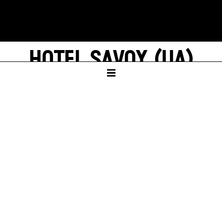
HOTEL SAVOY (UA)
ODER ICH HOL' DIR VOM HIMMEL
DAS BLAU
Eine Hybridoperette mit der Musicbanda
Franui
Auf der Textgrundlage von Joseph Roths
Roman
THEATER AM KORNMARKT,
BREGENZ