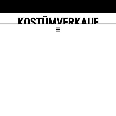
KOSTÜMVERKAUF
ZENTRALLAGER
EINTRITT FREI
Sa – 10. Okt 26, 10:00
Sa – 16. Jan 27, 10:00
Sa – 10. Apr 27, 10:00