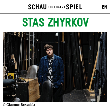
EN
STAS ZHYRKOV
© Giacomo Bresadola