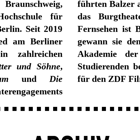
 Braunschweig,
führten Balzer 
Hochschule für
das Burgthea
erlin. Seit 2019
Fernsehen ist 
ied am Berliner
gewann sie den
n zahlreichen
Akademie der
ter und Söhne
,
Studierenden b
um
und
Die
für den ZDF Fi
terengagements