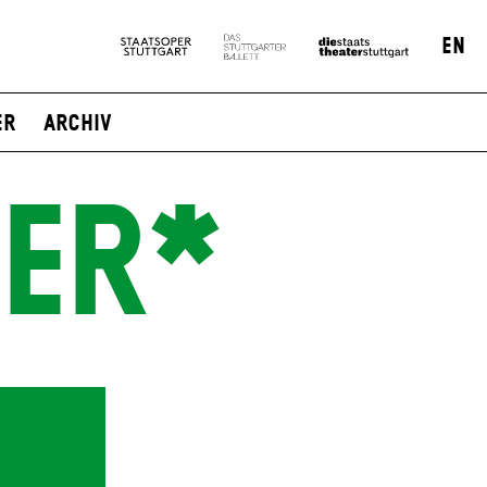
EN
er
Archiv
ZER*