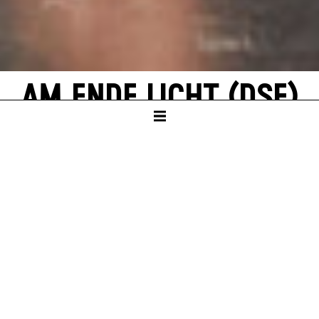
AM ENDE LICHT (DSE)
von Simon Stephens
Deutsch von Barbara Christ
SCHAUSPIELHAUS
Dauer – ca. 2:50 Std, eine Pause
DEUTSCHSPRACHIGE
ERSTAUFFÜHRUNG
Sa – 13. Nov 21