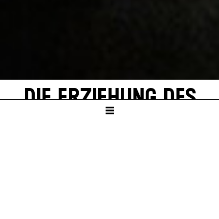
DIE ERZIEHUNG DES
RUDOLF STEINER
von Dead Centre
SCHAUSPIELHAUS
Ab Klasse 9