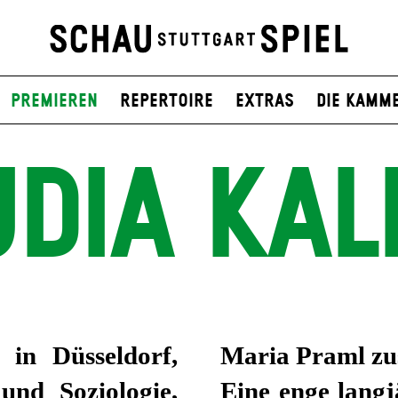
Premieren
Repertoire
Extras
Die Kamm
DIA KAL
 in Düsseldorf,
Maria Praml z
und Soziologie,
Eine enge lang