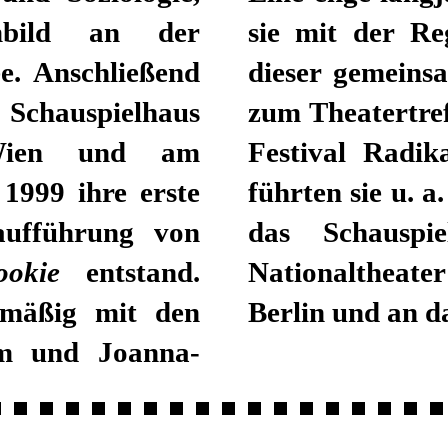
bild an der
sie mit der Re
e. Anschließend
dieser gemeins
 Schauspielhaus
zum Theatertre
Wien und am
Festival Radik
1999 ihre erste
führten sie u. 
aufführung von
das Schauspi
okie
entstand.
Nationaltheate
elmäßig mit den
Berlin und an d
em und Joanna-