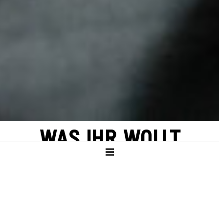
WAS IHR WOLLT
von William Shakespeare
SCHAUSPIELHAUS