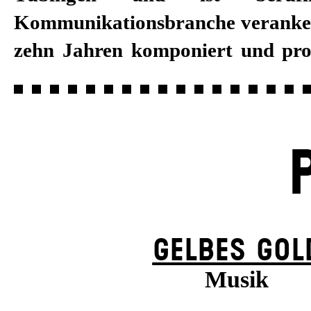
Kommunikationsbranche verankert
er als „aneemann“ und „AN/t
zehn Jahren komponiert und pro
GELBES GOL
Musik