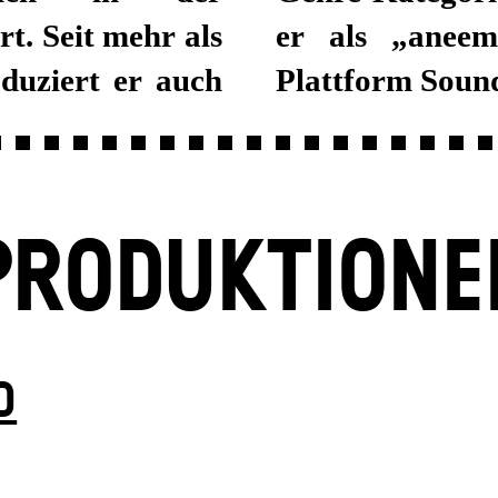
. Seit mehr als
unes“ auf der
duziert er auch
Plattform Soun
PRODUKTIONE
D