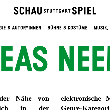
gie & Autor*innen
Bühne & Kostüme
Musik, 
EAS NE
der Nähe von
in die üblichen
lich in der
acks publiziert