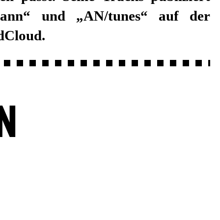
dCloud.
N