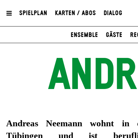
Spielplan
Karten / Abos
Dialog
Ensemble
Gäste
Re
ANDR
Andreas Neemann wohnt in 
elektronische Musik, die nicht 
Tübingen und ist beruf
Genre-Kategorien passt. Seine Tr