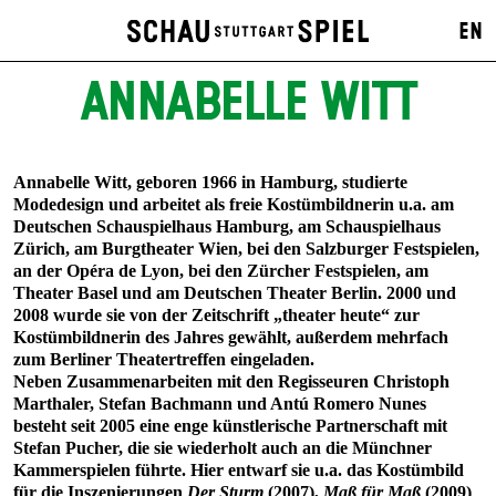
EN
ANNABELLE WITT
Annabelle Witt, geboren 1966 in Hamburg, studierte
Modedesign und arbeitet als freie Kostümbildnerin u.a. am
Deutschen Schauspielhaus Hamburg, am Schauspielhaus
Zürich, am Burgtheater Wien, bei den Salzburger Festspielen,
an der Opéra de Lyon, bei den Zürcher Festspielen, am
Theater Basel und am Deutschen Theater Berlin. 2000 und
2008 wurde sie von der Zeitschrift „theater heute“ zur
Kostümbildnerin des Jahres gewählt, außerdem mehrfach
zum Berliner Theatertreffen eingeladen.
Neben Zusammenarbeiten mit den Regisseuren Christoph
Marthaler, Stefan Bachmann und Antú Romero Nunes
besteht seit 2005 eine enge künstlerische Partnerschaft mit
Stefan Pucher, die sie wiederholt auch an die Münchner
Kammerspielen führte. Hier entwarf sie u.a. das Kostümbild
für die Inszenierungen
Der Sturm
(2007),
Maß für Maß
(2009)