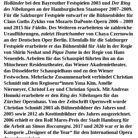
Holländer
bei den Bayreuther Festspielen 2003 und
Der Ring
des Nibelungen
an der Hamburgischen Staatsoper 2007–2009.
Für die Salzburger Festspiele entwarf er die Bühnenbilder für
Claus Guths Zyklus von Mozarts DaPonte-Opern 2006 – 2009
und 2015 für
Fidelio
. Des Weiteren erarbeiteten sie zahlreiche
Uraufführungen, zuletzt
Heartchamber
von Chaya Czernowin
an der Deutschen Oper Berlin. Ebenfalls für die Salzburger
Festspiele erarbeitete er das Bühnenbild für
Aida
in der Regie
von Shirin Neshat und
Pique Dame
in der Regie von Hans
Neuenfels. Arbeiten für das Schauspiel führten ihn an das
Münchener Residenztheater, das Wiener Akademietheater,
das Düsseldorfer Schauspielhaus und zu den Wiener
Festwochen. Mehrfache Zusammenarbeit verbindet Christian
Schmidt mit den Regisseur*innen Yona Kim, Amélie
Niermeyer, Christof Loy und Christian Spuck. Mit Andreas
Homoki erarbeitete er den
Ring des Nibelungen
für das
Zürcher Opernhaus. Von der Zeitschrift Opernwelt wurde
Christian Schmidt 2003 als Bühnenbildner des Jahres und
2005 sowie 2012 als Kostümbildner des Jahres ausgezeichnet.
2006 erhielt er den Rolf Mares-Preis der Stadt Hamburg für
die Arbeit an
Simon Boccanegra
. 2017 und 2020 war er in der
Kategorie „Designer of the Year“ für den International Opera