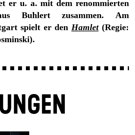
et er u. a. mit dem renommierten
laus Buhlert zusammen. Am
tgart spielt er den
Hamlet
(Regie:
sminski).
LUNGEN