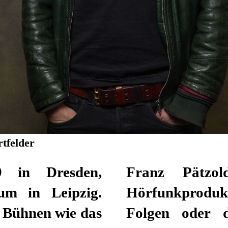
tfelder
9 in Dresden,
in Film- und
ium in Leipzig.
Hörfunkprodukt
 Bühnen wie das
Folgen oder