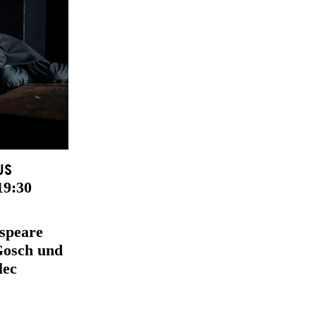
us
19:30
speare
Gosch und
lec