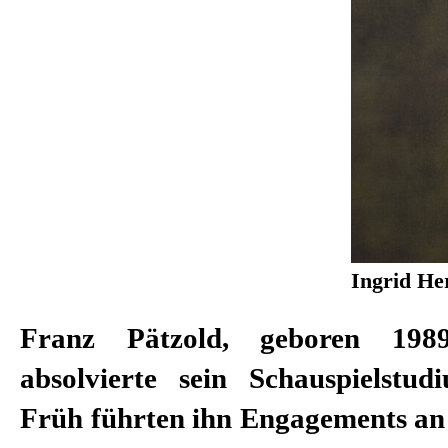
Ingrid Her
Franz Pätzold, geboren 198
Franz Pätzold regelmäßig 
absolvierte sein Schauspielstud
Früh führten ihn Engagements an