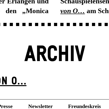
er Erlangen und
Schauspielense
ie den „Monica
von O…
am Scha
ARCHIV
N O...
Presse
Newsletter
Freundeskreis