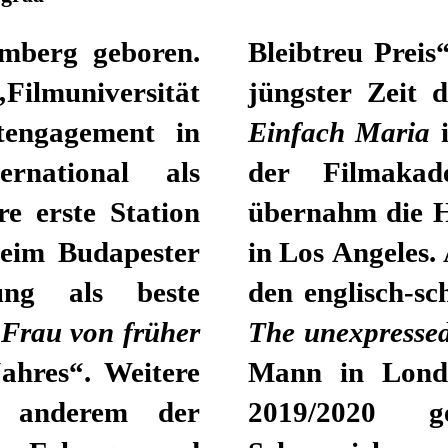
mberg geboren.
Bleibtreu Preis
lmuniversität
jüngster Zeit 
engagement in
Einfach Maria
i
ernational als
der Filmakad
e erste Station
übernahm die H
beim Budapester
in Los Angeles. 
nung als beste
den englisch-s
 Frau von früher
The unexpresse
ahres“. Weitere
Mann in Londo
r anderem der
2019/2020