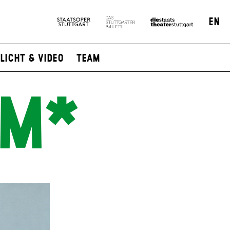
EN
Licht & Video
Team
MM*