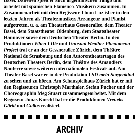
Basel. Daneben spielt er auch argentinischen Tango und
arbeitet mit spanischen Flamenco-Musikern zusammen. In
Zusammenarbeit mit dem Regisseur Thom Luz ist er in den
letzten Jahren als Theatermusiker, Arrangeur und Pianist
aufgetreten, u. a. am Theaterhaus Gessnerallee, dem Theater
Basel, dem Staatstheater Oldenburg, dem Staatstheater
Hannover sowie dem Deutschen Theater Berlin. In den
Produktionen
When I Die
und
Unusual Weather Phenomena
Project
trat er an der Gessnerallee Zürich, dem Théâtre
National de Strasbourg und den Autorentheatertagen des
Deutschen Theaters Berlin, dem Théâtre des Amandiers
Nanterre sowie weiteren internationalen Festivals auf. Am
Theater Basel war er in der Produktion
LSD mein Sorgenkind
zu sehen und zu hören. Am Schauspielhaus Zürich hat er mit
den Regisseuren Christoph Marthaler, Stefan Pucher und der
Choreographin Meg Stuart zusammengearbeitet. Mit dem
Regisseur Jonas Knecht hat er die Produktionen
Vrenelis
Gärtli
und
Gallus
realisiert.
ARCHIV