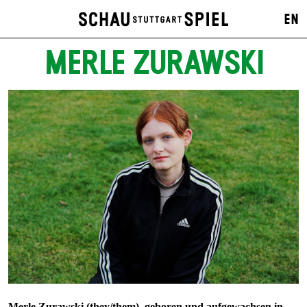
EN
MERLE ZURAWSKI
Merle Zurawski
(they/them), geboren und aufgewachsen in