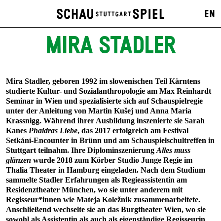
EN
MIRA STADLER
Mira Stadler, geboren 1992 im slowenischen Teil Kärntens
studierte Kultur- und Sozialanthropologie am Max Reinhardt
Seminar in Wien und spezialisierte sich auf Schauspielregie
unter der Anleitung von Martin Kušej und Anna Maria
Krassnigg. Während ihrer Ausbildung inszenierte sie Sarah
Kanes
Phaidras Liebe
, das 2017 erfolgreich am Festival
Setkání-Encounter in Brünn und am Schauspielschultreffen in
Stuttgart teilnahm. Ihre Diplominszenierung
Alles muss
glänzen
wurde 2018 zum Körber Studio Junge Regie im
Thalia Theater in Hamburg eingeladen. Nach dem Studium
sammelte Stadler Erfahrungen als Regieassistentin am
Residenztheater München, wo sie unter anderem mit
Regisseur*innen wie Mateja Koležnik zusammenarbeitete.
Anschließend wechselte sie an das Burgtheater Wien, wo sie
sowohl als Assistentin als auch als eigenständige Regisseurin