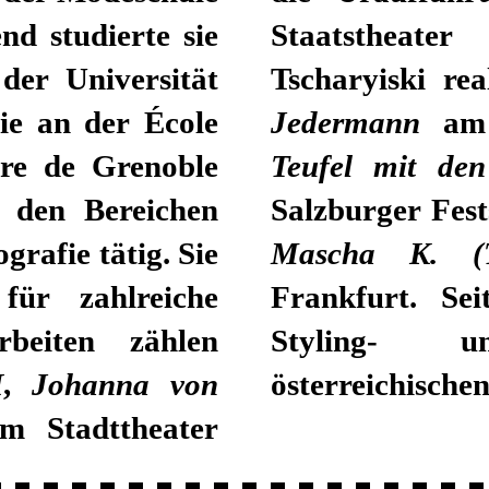
nd studierte sie
Staatstheate
der Universität
Tscharyiski re
ie an der École
Jedermann
am L
ure de Grenoble
Teufel mit de
n den Bereichen
Salzburger Fes
rafie tätig. Sie
Mascha K. (To
für zahlreiche
Frankfurt. Se
rbeiten zählen
Styling- u
I
,
Johanna von
österreichischen
 Stadttheater