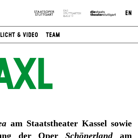
EN
Licht & Video
Team
AXL
ea
am Staatstheater Kassel sowie
rung der Oper
Schönerland
am