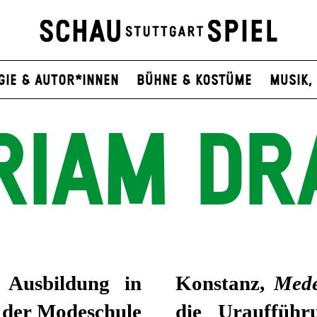
gie & Autor*innen
Bühne & Kostüme
Musik, 
RIAM DR
 Ausbildung in
Konstanz,
Med
 der Modeschule
die Urauffüh