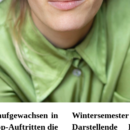
aufgewachsen in
Wintersemest
p-Auftritten die
Darstellende